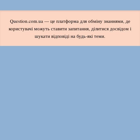
Question.com.ua — це платформа для обміну знаннями, де
користувачі можуть ставити запитання, ділитися досвідом і
шукати відповіді на будь-які теми.