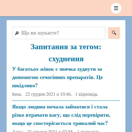
☰
🔎
Запитання за тегом:
схуднення
У багатьох жінок є звичка худнути за
допомогою сечогінних препаратів. Це
шкідливо?
Інна,
22 грудня 2021 о 10:46
,
1 відповідь
Якщо людина почала займатися і стала
різко втрачати вагу, що слід перевірити,
якщо це спостерігається тривалий час?
Анна,
21 грудня 2021 о 07:55
,
1 відповідь