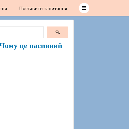
ння
Поставити запитання
☰
y. Чому це пасивний