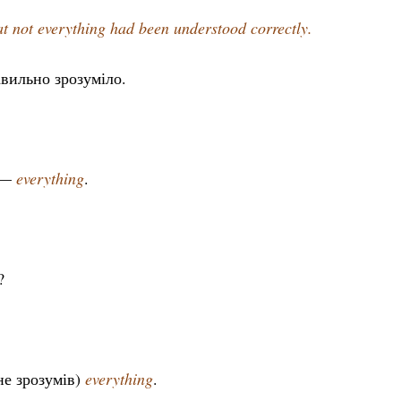
at not everything had been understood correctly.
авильно зрозуміло.
т —
everything
.
?
не зрозумів)
everything
.