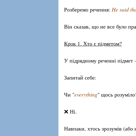
Розберемо речення:
He said th
Він сказав, що не все було пр
Крок 1. Хто є підметом?
У підрядному реченні підме
Запитай себе:
Чи "
everything
" щось розуміло
❌ Ні.
Навпаки, хтось зрозумів (або 