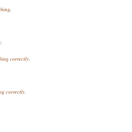
thing
.
:
ing correctly.
ng correctly.
.