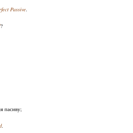
rfect Passive
.
d
?
я пасиву;
d
.