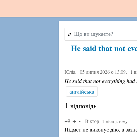
🔎
He said that not e
Юлія,
05 липня 2026 о 13:09
,
1 в
He said that not everything had 
англійська
1
відповідь
+9
Віктор
1 місяць тому
Підмет не виконує дію, а зазна