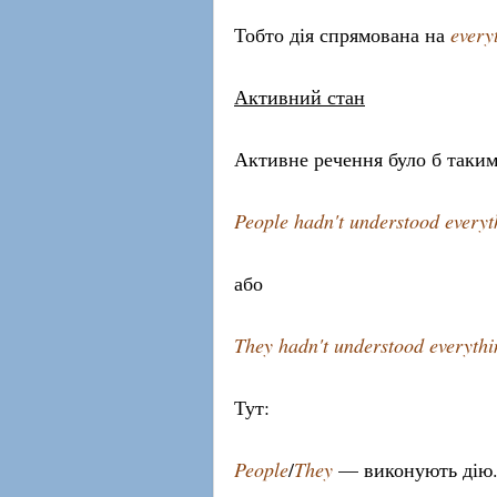
Тобто дія спрямована на
every
Активний стан
Активне речення було б таким
People hadn't understood everyth
або
They hadn't understood everythi
Тут:
People
/
They
— виконують дію