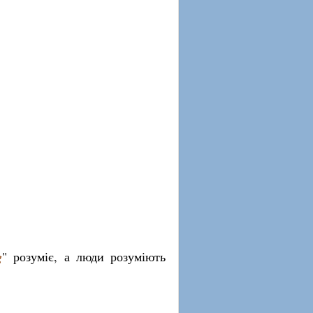
g
" розуміє, а люди розуміють