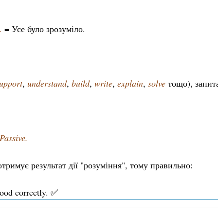
.
= Усе було зрозуміло.
upport
,
understand
,
build
,
write
,
explain
,
solve
тощо), запита
Passive.
тримує результат дії "розуміння", тому правильно:
ood correctly. ✅