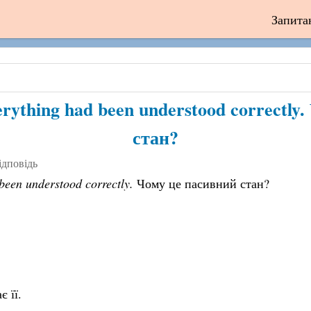
Запита
verything had been understood correctl
стан?
ідповідь
been understood correctly.
Чому це пасивний стан?
є її.