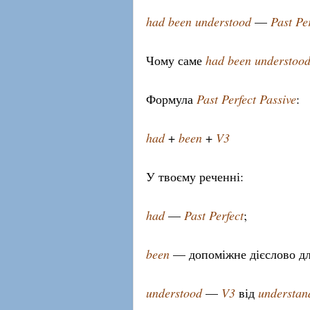
had been understood
—
Past Pe
Чому саме
had been understoo
Формула
Past Perfect Passive
:
had
+
been
+
V3
У твоєму реченні:
had
—
Past Perfect
;
been
— допоміжне дієслово дл
understood
—
V3
від
understan