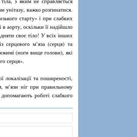
 тіла, з яким не справляється
чи унітазу, важко розгинатися.
изького старту» і при слабких
 в аорту, оскільки її надійшло
ідняти своє тіло! У всіх інших
з серцевого м’яза (серця) та
ежимі (ноги вище голови), які
го серця».
ї локалізації та поширеності,
м, м’язи ніг при правильному
 допомагають роботі слабкого