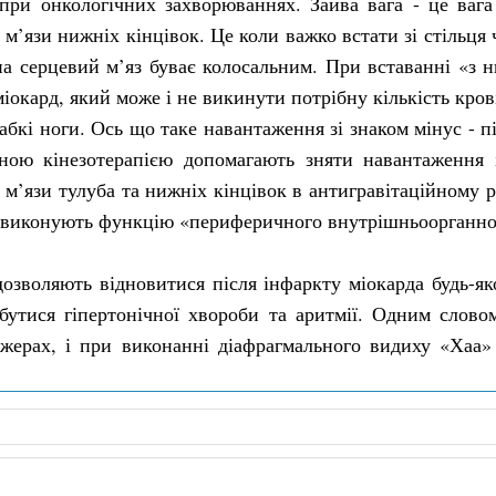
при онкологічних захворюваннях. Зайва вага - це вага
е м’язи нижніх кінцівок. Це коли важко встати зі стільця 
а серцевий м’яз буває колосальним. При вставанні «з н
іокард, який може і не викинути потрібну кількість крові
абкі ноги. Ось що таке навантаження зі знаком мінус - п
ною кінезотерапією допомагають зняти навантаження і
 м’язи тулуба та нижніх кінцівок в антигравітаційному р
ю виконують функцію «периферичного внутрішньоорганно
озволяють відновитися після інфаркту міокарда будь-яко
збутися гіпертонічної хвороби та аритмії. Одним слово
ажерах, і при виконанні діафрагмального видиху «Хаа»