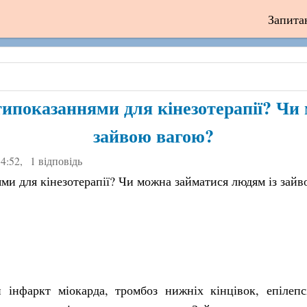
Запита
типоказаннями для кінезотерапії? Чи 
зайвою вагою?
14:52
,
1 відповідь
ми для кінезотерапії? Чи можна займатися людям із зай
 інфаркт міокарда, тромбоз нижніх кінцівок, епілепс