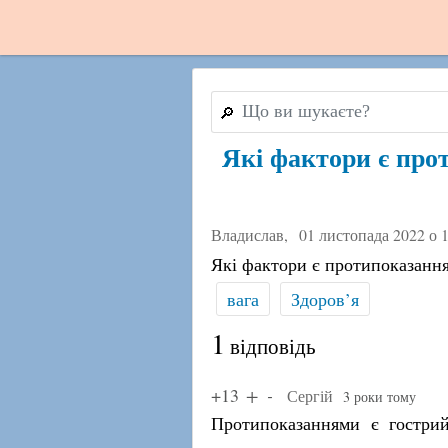
🔎
Які фактори є про
Владислав,
01 листопада 2022 о 
Які фактори є протипоказання
вага
Здоров’я
1
відповідь
+13
Сергій
3 роки тому
Протипоказаннями є гострий