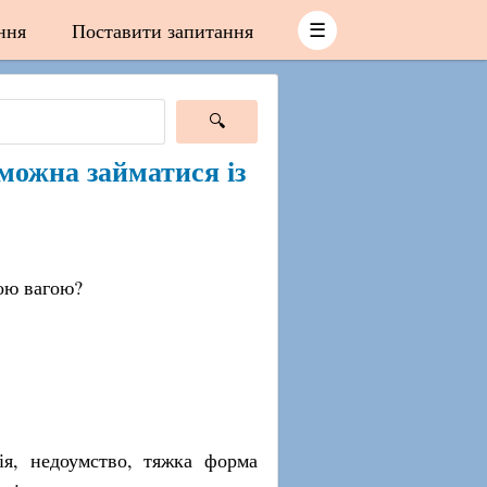
ння
Поставити запитання
☰
можна займатися із
вою вагою?
ія, недоумство, тяжка форма