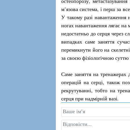
остеопорозу, метастазування 
м’язова система, і перш за вс
У такому разі навантаження н
ногах навантаження лягає на м
недостатньо до серця через сл
випадках саме заняття сучас
перемикнути його на скелетні
за своєю фізіологічною сутт
Саме заняття на тренажерах д
операцій на серці, також по
рекрутуванні, тобто на трен
серця при надмірній вазі.