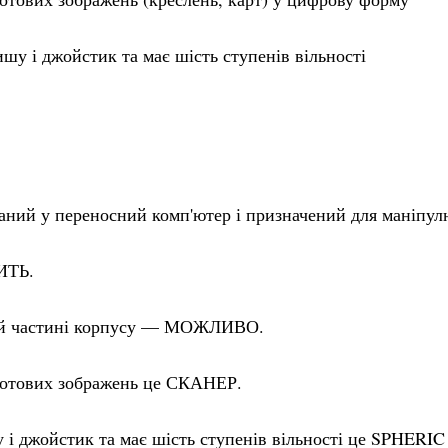
шу і джойстик та має шість ступенів вільності
аний у переносний комп'ютер і призначений для маніпул
ИТЬ.
хній частині корпусу — МОЖЛИВО.
 готових зображень це СКАНЕР.
у і джойстик та має шість ступенів вільності це SPHE