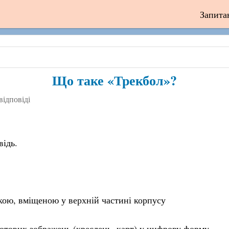
Запита
Що таке «Трекбол»?
відповіді
відь.
ькою, вміщеною у верхній частині корпусу
готових зображень (креслень, карт) у цифрову форму