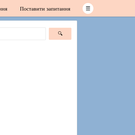
ння
Поставити запитання
☰