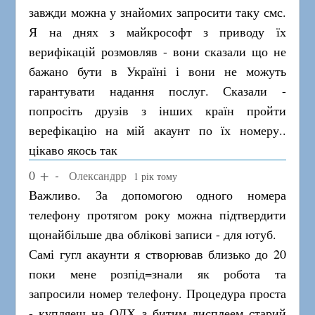
завжди можна у знайомих запросити таку смс.
Я на днях з майкрософт з приводу їх
верифікацій розмовляв - вони сказали що не
бажано бути в Україні і вони не можуть
гарантувати надання послуг. Сказали -
попросіть друзів з інших країн пройти
верефікацію на мій акаунт по їх номеру..
цікаво якось так
0
Олександрр
1 рік тому
Важливо. За допомогою одного номера
телефону протягом року можна підтвердити
щонайбільше два облікові записи - для ютуб.
Самі гугл акаунти я створював близько до 20
поки мене розпід=знали як робота та
запросили номер телефону. Процедура проста
- купляеш на ОЛХ з битим дисплеем старий