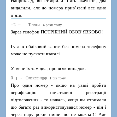
Наприклад, ви створили п’ять акаунтів, два
видалили, але до номера прив’язані все одно
п’ять.
+2
Тетяна
4 роки тому
Зараз телефон ПОТРІБНИЙ ОБОВ’ЯЗКОВО!
Гугл в обліковий запис без номера телефону
може не пускати взагалі.
У мене їх там два, про всяк випадок.
0
Олександрр
1 рік тому
Про один номер - якщо на увазі пройти
верифікацію початкової реестрації
підтверження - то нажаль, якщо ви отримали
що багато раз використовувався номер - він і
через пару років пише шо не можна!!! Але