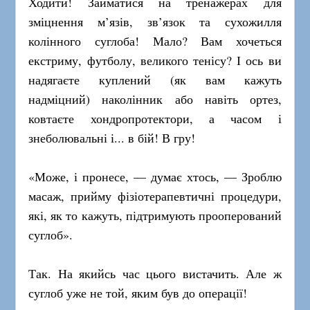
Ходити! Займатися на тренажерах для
зміцнення м’язів, зв’язок та сухожилля
колінного суглоба! Мало? Вам хочеться
екстриму, футболу, великого тенісу? І ось ви
надягаєте куплений (як вам кажуть
надміцний) наколінник або навіть ортез,
ковтаєте хондропротектори, а часом і
знеболювальні і... в бій! В гру!
«Може, і пронесе, — думає хтось, — Зроблю
масаж, прийму фізіотерапевтичні процедури,
які, як то кажуть, підтримують прооперований
суглоб».
Так. На якийсь час цього вистачить. Але ж
суглоб уже не той, яким був до операції!