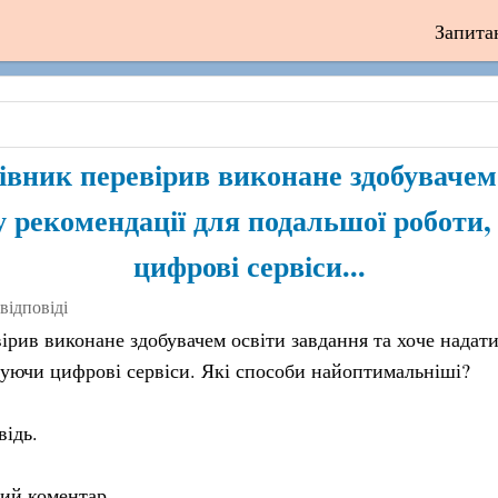
Запита
івник перевірив виконане здобувачем 
у рекомендації для подальшої роботи
цифрові сервіси...
 відповіді
ірив виконане здобувачем освіти завдання та хоче надати
уючи цифрові сервіси. Які способи найоптимальніші?
відь.
вий коментар