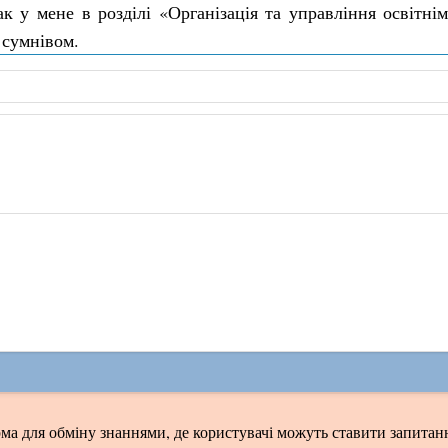
к у мене в розділі «Організація та управління освітн
 сумнівом.
ма для обміну знаннями, де користувачі можуть ставити запитанн