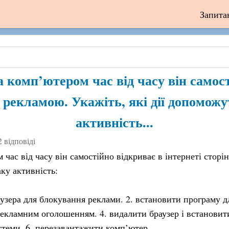
Запита
а комп’ютером час від часу він самос
з рекламою. Укажіть, які дії допомож
активність...
2 відповіді
 час від часу він самостійно відкриває в інтернеті сторін
ку активність:
узера для блокування реклами. 2. встановити програму д
 рекламним оголошенням. 4. видалити браузер і встановит
теми. 6. перезавантажити комп’ютер.