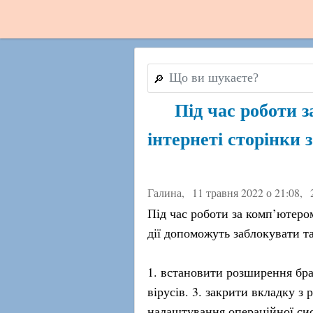
🔎
Під час роботи з
інтернеті сторінки 
Галина,
11 травня 2022 о 21:08
,
Під час роботи за комп’ютером
дії допоможуть заблокувати та
1. встановити розширення бра
вірусів. 3. закрити вкладку з
налаштування операційної сис