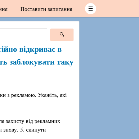
ння
Поставити запитання
☰
тійно відкриває в
уть заблокувати таку
ки з рекламою. Укажіть, які
ля захисту від рекламних
и знову. 5. скинути