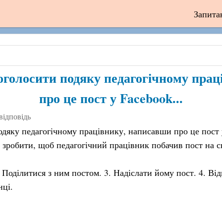
Запита
оголосити подяку педагогічному прац
про це пост у Facebook...
відповідь
дяку педагогічному працівнику, написавши про це пост 
 зробити, щоб педагогічний працівник побачив пост на св
 Поділитися з ним постом. 3. Надіслати йому пост. 4. Відм
нці.