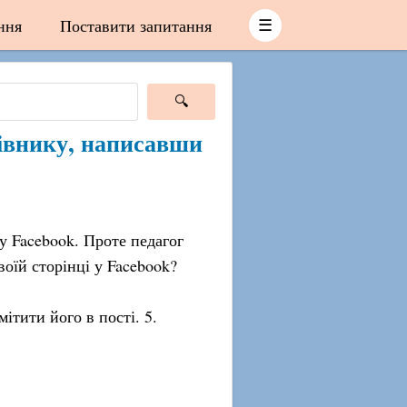
ння
Поставити запитання
☰
івнику, написавши
у Facebook. Проте педагог
оїй сторінці у Facebook?
ітити його в пості. 5.