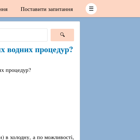
ння
Поставити запитання
☰
их водних процедур?
них процедур?
и) в холодну, а по можливості,