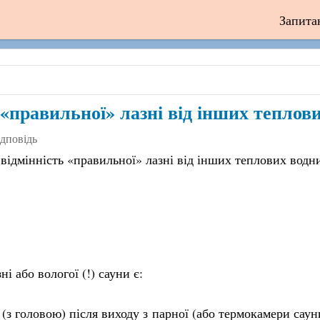
Запита
 «правильної» лазні від інших теплов
ідповідь
 відмінність «правильної» лазні від інших теплових вод
 або вологої (!) сауни є:
 (з головою) після виходу з парної (або термокамери саун