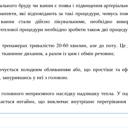
льного бруду чи ванни є поява і підвищення артеріальног
рапевти, які відповідають за такі процедури, чомусь поя
анни стали дійсно лікувальними, необхідно викор
 теплової процедури необхідно зробити також дві процеду
и тренажерах тривалістю 20-60 хвилин, але до поту. Ц
 тканинне дихання, а разом із цим і обмін речовин;
інчується холодним обливанням або, що простіше та еф
, занурившись у неї з головою.
ся головного неприємного наслідку надлишку тепла. У п
ається негайно, що виключає внутрішнє перегрівання 