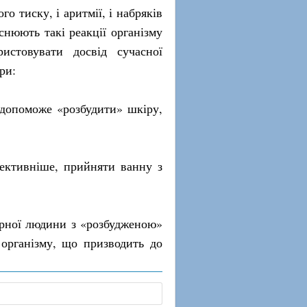
о тиску, і аритмії, і набряків
снюють такі реакції організму
истовувати досвід сучасної
ри:
е допоможе «розбудити» шкіру,
ективніше, прийняти ванну з
арної людини з «розбудженою»
організму, що призводить до