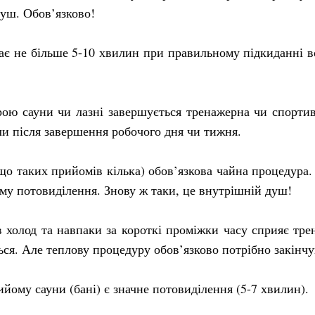
душ. Обов’язково!
ає не більше 5-10 хвилин при правильному підкиданні в
рою сауни чи лазні завершується тренажерна чи спортив
и після завершення робочого дня чи тижня.
о таких прийомів кілька) обов’язкова чайна процедура
ому потовиділення. Знову ж таки, це внутрішній душ!
в холод та навпаки за короткі проміжки часу сприяє тр
ся. Але теплову процедуру обов’язково потрібно закінч
йому сауни (бані) є значне потовиділення (5-7 хвилин).