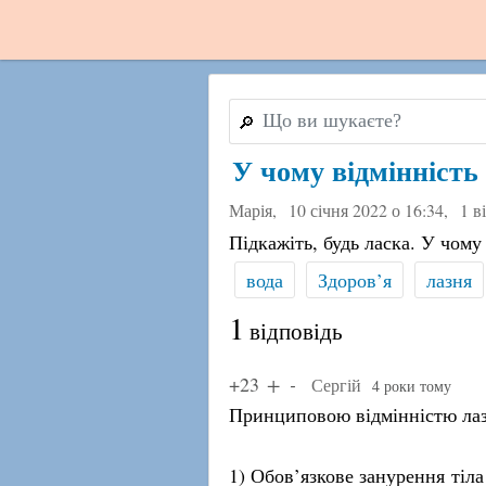
🔎
У чому відмінність
Марія,
10 січня 2022 о 16:34
,
1 в
Підкажіть, будь ласка. У чому
вода
Здоров’я
лазня
1
відповідь
+23
Сергій
4 роки тому
Принциповою відмінністю лазні
1) Обов’язкове занурення тіла