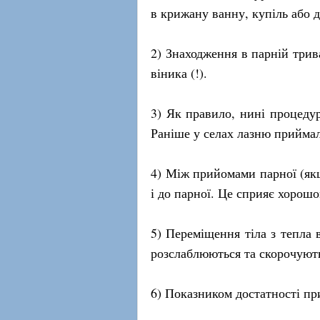
в крижану ванну, купіль або 
2) Знаходження в парній трив
віника (!).
3) Як правило, нині процеду
Раніше у селах лазню приймал
4) Між прийомами парної (якщ
і до парної. Це сприяє хорош
5) Переміщення тіла з тепла 
розслаблюються та скорочують
6) Показником достатності при