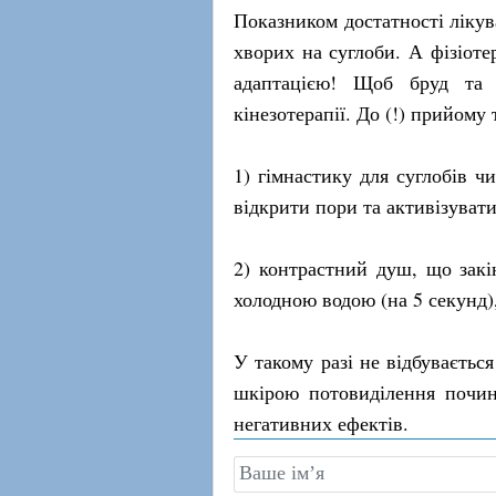
Показником достатності лікува
хворих на суглоби. А фізіоте
адаптацією! Щоб бруд та в
кінезотерапії. До (!) прийому
1) гімнастику для суглобів ч
відкрити пори та активізувати
2) контрастний душ, що зак
холодною водою (на 5 секунд)
У такому разі не відбуваєть
шкірою потовиділення почин
негативних ефектів.