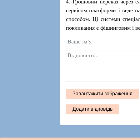
4. Грошовий переказ через 
сервісом платформи і веде на
способом. Ці системи спеціа
покликання є фішинговим і ве