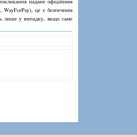
покликання надане офіційним
e, WayForPay), це є безпечним
ть лише у випадку, якщо саме