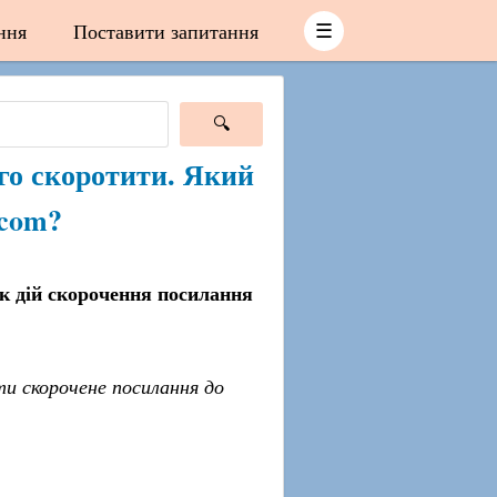
ння
Поставити запитання
☰
го скоротити. Який
.com?
к дій скорочення посилання
ти скорочене посилання до