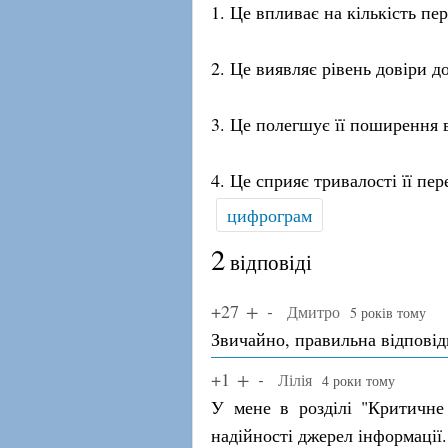
1. Це впливає на кількість пе
2. Це виявляє рівень довіри до
3. Це полегшує її поширення 
4. Це сприяє тривалості її п
цифрограм
2
відповіді
+27
Дмитро
5 років тому
Звичайно, правильна відповідь
+1
Лілія
4 роки тому
У мене в розділі "Критичне
надійності джерел інформації.