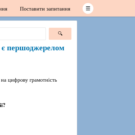
ння
Поставити запитання
☰
о є першоджерелом
 на цифрову грамотність
ї?