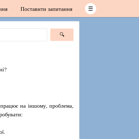
ння
Поставити запитання
☰
ні?
 працює на іншому, проблема,
пробувати:
ої.