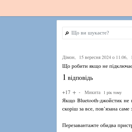
🔎
Дімон,
15 вересня 2024 о 11:06
,
Що робити якщо не підключає 
1
відповідь
+17
Микита
1 рік тому
Якщо Bluetooth-джойстик не 
скоріш за все, пов’язана саме
Перезавантажте обидва пристр