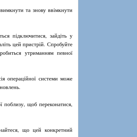
е вимкнути та знову ввімкнути
ться підключитися, зайдіть у
аліть цей пристрій. Спробуйте
робиться утриманням певної
сія операційної системи може
оновлень.
ої поблизу, щоб переконатися,
найтеся, що цей конкретний