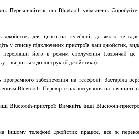
оні: Переконайтеся, що Bluetooth увімкнено. Спробуйт
ь джойстик, для цього на телефоні, до якого не вдає
діть у списку підключених пристроїв ваш джойстик, вид
, перевівши його в режим сполучення (зазвичай це 
у - зверніться до інструкції джойстика).
ь програмного забезпечення на телефоні: Застаріла вер
енням Bluetooth. Перевірте налаштування на наявність 
нші Bluetooth-пристрої: Вимкніть інші Bluetooth-пристр
а на іншому телефоні джойстик працює, все ж переко