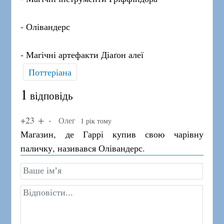
- Олівандерс
- Магічні артефакти Діаґон алеї
Поттеріана
1
відповідь
+23
Олег
1 рік тому
Магазин, де Гаррі купив свою чарівну
паличку, називався Олівандерс.