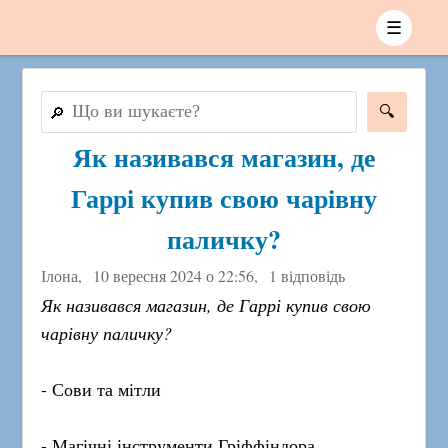
☰
🔎
Як називався магазин, де
Гаррі купив свою чарівну
паличку?
Ілона,
10 вересня 2024 о 22:56
,
1 відповідь
Як називався магазин, де Гаррі купив свою
чарівну паличку?
- Сови та мітли
- Магічні інструменти Гріффіндора