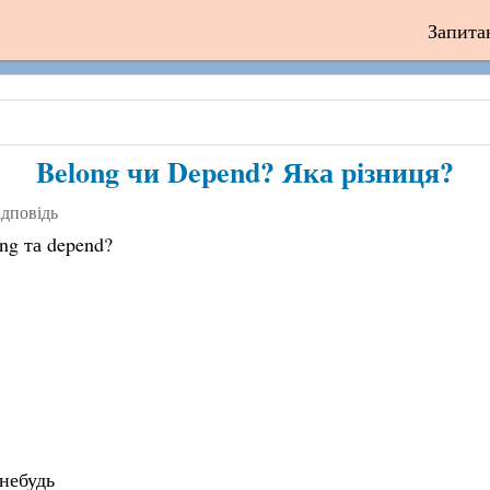
Запита
Belong чи Depend? Яка різниця?
ідповідь
ng та depend?
небудь