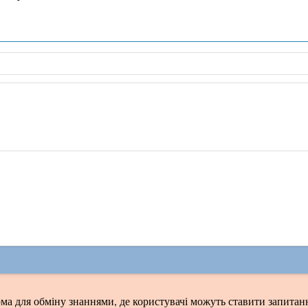
ма для обміну знаннями, де користувачі можуть ставити запитанн