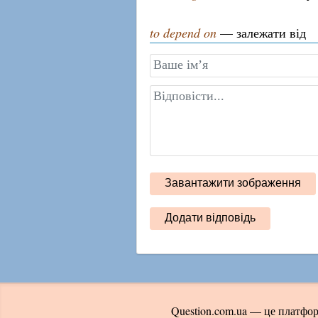
to depend on
— залежати від
Question.com.ua — це платфор