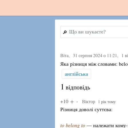
🔎
Віта,
31 серпня 2024 о 11:21
,
1 в
Яка різниця між словами: belo
англійська
1
відповідь
+10
Віктор
1 рік тому
Різниця доволі суттєва:
to belong to
— належати кому-