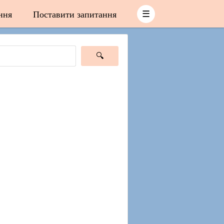
ння
Поставити запитання
☰