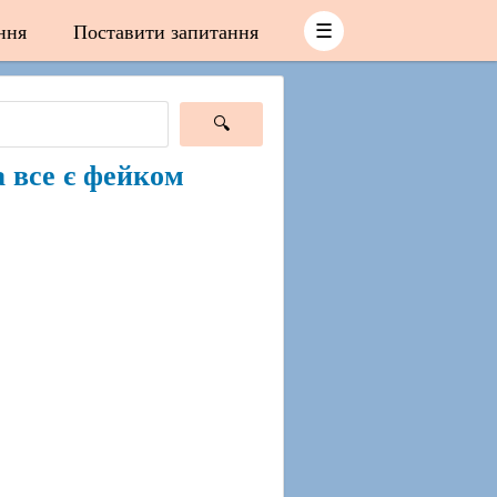
ння
Поставити запитання
☰
 все є фейком