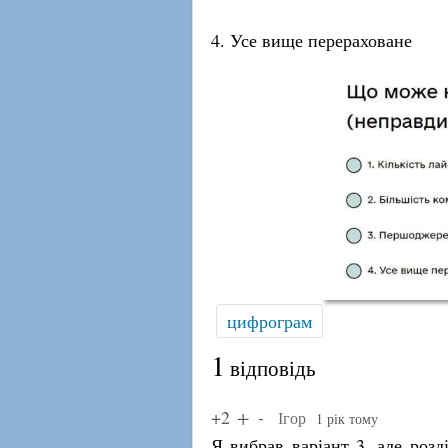
4. Усе вище перераховане
цифрограм
1
відповідь
+2
Ігор
1 рік тому
Я вибрав варіант 3, але розд