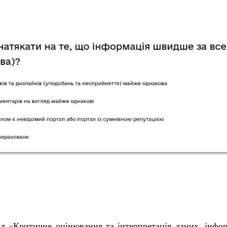
іл «Критичне оцінювання та інтерпретація даних, інфо