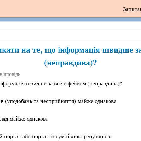
Запита
кати на те, що інформація швидше за
(неправдива)?
 відповідь
нформація швидше за все є фейком (неправдива)?
ків (уподобань та несприйняття) майже однакова
гляд майже однакові
 портал або портал із сумнівною репутацією