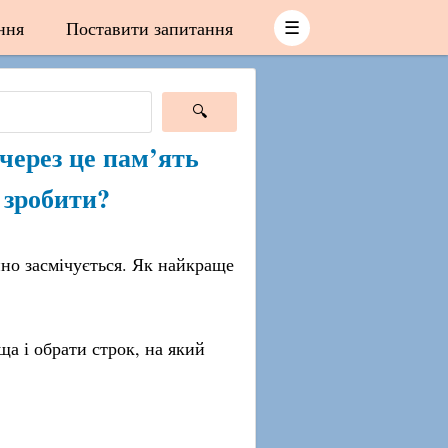
ння
Поставити запитання
☰
через це пам’ять
 зробити?
йно засмічується. Як найкраще
а і обрати строк, на який