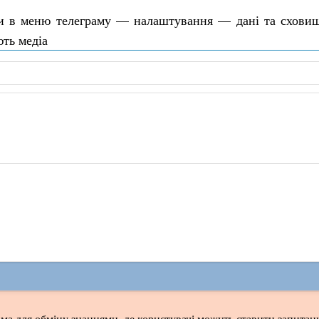
йти в меню телеграму — налаштування — дані та схови
ють медіа
ма для обміну знаннями, де користувачі можуть ставити запитанн