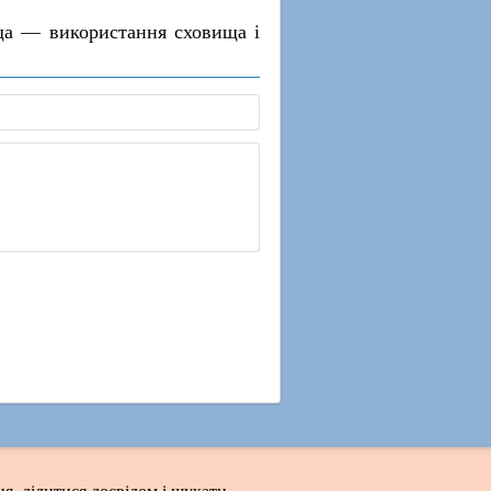
ща — використання сховища і
я, ділитися досвідом і шукати