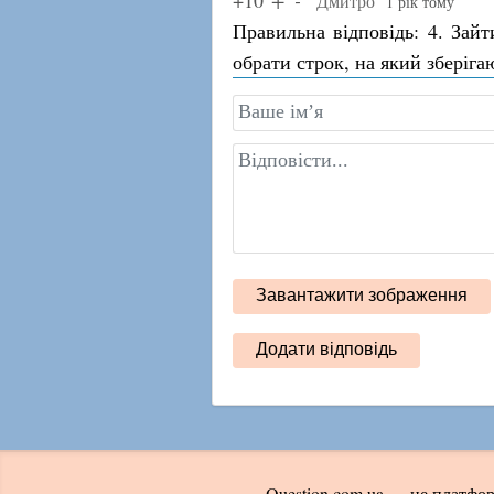
Дмитро
1 рік тому
Правильна відповідь: 4. За
обрати строк, на який зберіга
Question.com.ua — це платфор