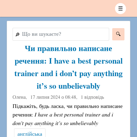
☰
🔎
Чи правильно написане
речення: I have a best personal
trainer and i don’t pay anything
it’s so unbelievably
Олена,
17 липня 2024 о 08:48
,
1 відповідь
Підкажіть, будь ласка, чи правильно написане
речення:
I have a best personal trainer and i
don't pay anything it’s so unbelievably
англійська