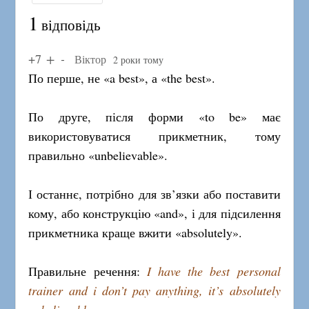
1
відповідь
+7
Віктор
2 роки тому
По перше, не «a best», а «the best».
По друге, після форми «to be» має
використовуватися прикметник, тому
правильно «unbelievable».
І останнє, потрібно для зв’язки або поставити
кому, або конструкцію «and», і для підсилення
прикметника краще вжити «absolutely».
Правильне речення:
I have the best personal
trainer and i don’t pay anything, it’s absolutely