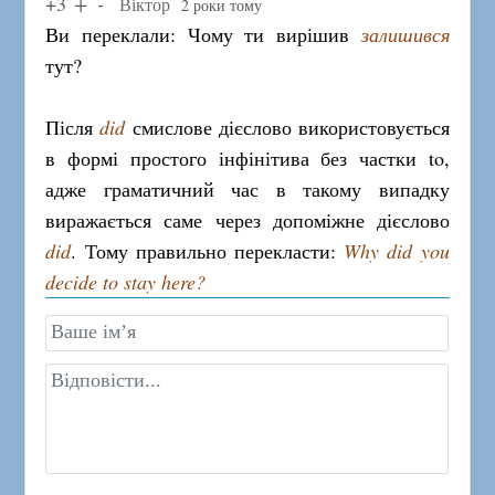
+3
Віктор
2 роки тому
Ви переклали: Чому ти вирішив
залишився
тут?
Після
did
смислове дієслово використовується
в формі простого інфінітива без частки to,
адже граматичний час в такому випадку
виражається саме через допоміжне дієслово
did
. Тому правильно перекласти:
Why did you
decide to stay here?