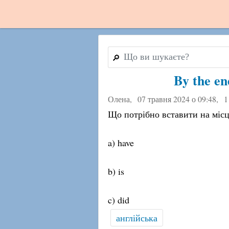
🔎
By the en
Олена,
07 травня 2024 о 09:48
,
1
Що потрібно вставити на міс
a) have
b) is
c) did
англійська