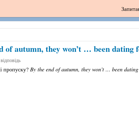
Запита
d of autumn, they won’t … been dating f
 відповідь
ці пропуску?
By the end of autumn, they won’t … been dating 