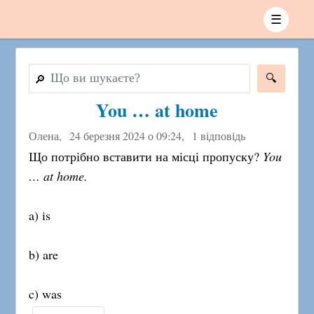
☰
🔎
You … at home
Олена,
24 березня 2024 о 09:24
,
1 відповідь
Що потрібно вставити на місці пропуску?
You
… at home.
a) is
b) are
c) was