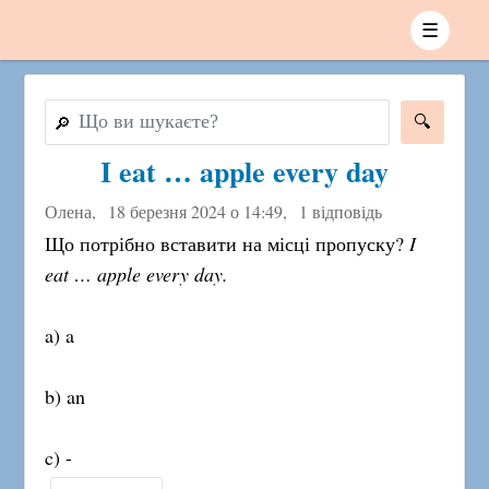
☰
🔎
I eat … apple every day
Олена,
18 березня 2024 о 14:49
,
1 відповідь
Що потрібно вставити на місці пропуску?
I
eat … apple every day.
a) a
b) an
c) -