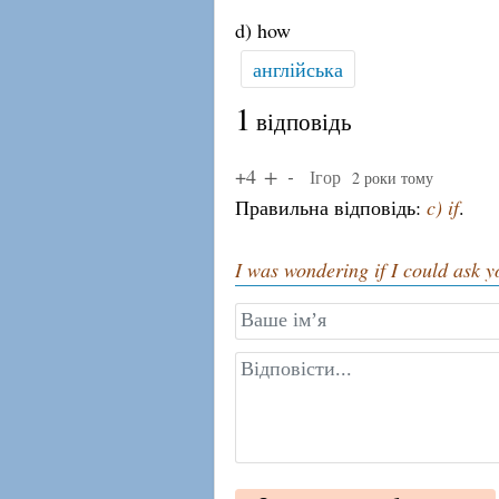
d) how
англійська
1
відповідь
+4
Ігор
2 роки тому
Правильна відповідь:
c) if
.
I was wondering if I could ask 