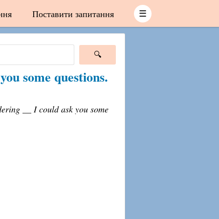
ння
Поставити запитання
☰
you some questions.
ering __ I could ask you some