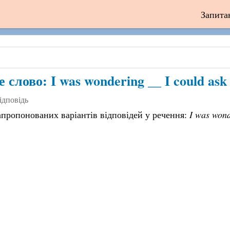
Запита
слово: I was wondering __ I could ask 
ідповідь
апропонованих варіантів відповідей у речення:
I was wond