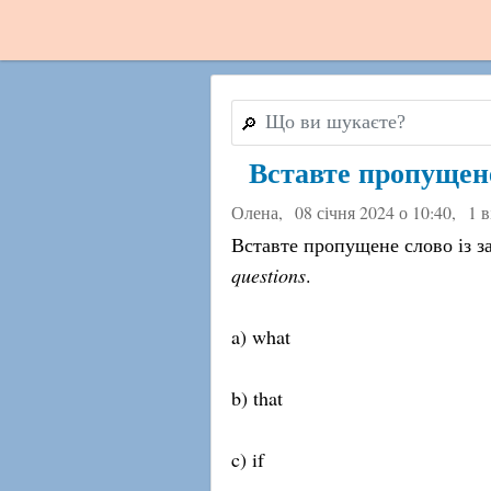
🔎
Вставте пропущене 
Олена,
08 січня 2024 о 10:40
,
1 в
Вставте пропущене слово із з
questions
.
a) what
b) that
c) if