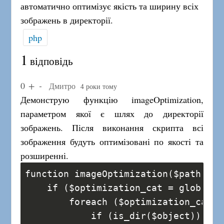
автоматично оптимізує якість та ширину всіх
зображень в директорії.
php
1
відповідь
0
Дмитро
4 роки тому
Демонструю функцію imageOptimization,
параметром якої є шлях до директорії
зображень. Після виконання скрипта всі
зображення будуть оптимізовані по якості та
розширенні.
function imageOptimization($path) {
    if ($optimization_cat = glob($pa
        foreach ($optimization_cat a
            if (is_dir($object)) {