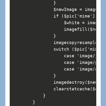
                }
                $newImage = imagecre
                if ($pic['mime'] == 
                    $white = imageco
                    imagefill($newIm
                }
                imagecopyresampled($
                switch ($pic['mime']
                    case 'image/jpeg
                    case 'image/png'
                    case 'image/gif'
                }
                imagedestroy($newIma
                clearstatcache($obje
            }
        }