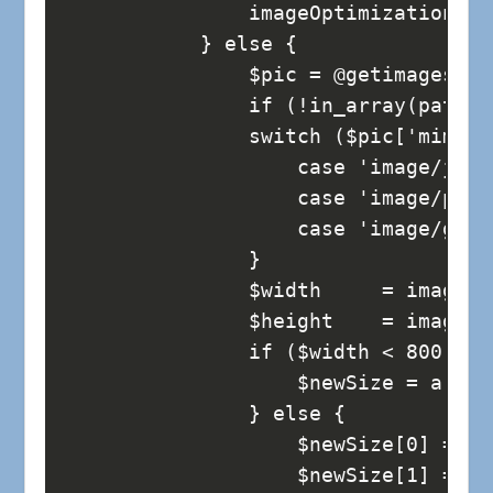
                imageOptimization($o
            } else {
                $pic = @getimagesize
                if (!in_array(pathin
                switch ($pic['mime']
                    case 'image/jpeg
                    case 'image/png'
                    case 'image/gif'
                }
                $width     = imageSX
                $height    = imageSY
                if ($width < 800) {
                    $newSize = array
                } else {
                    $newSize[0] = 80
                    $newSize[1] = ro