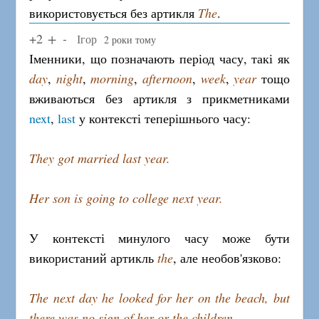
використовується без артикля
The
.
+2
Ігор
2 роки тому
Іменники, що позначають період часу, такі як
day
,
night
,
morning
,
afternoon
,
week
,
year
тощо
вживаються без артикля з прикметниками
next
,
last
у контексті теперішнього часу:
They got married last year.
Her son is going to college next year.
У контексті минулого часу може бути
використаний артикль
the
, але необов'язково:
The next day he looked for her on the beach, but
there was no sign of her or the children.