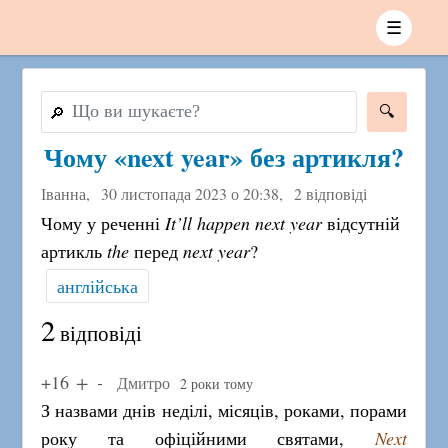
☰
🔎
Чому «next year» без артикля?
Іванна,
30 листопада 2023 о 20:38
,
2 відповіді
Чому у реченні
It’ll happen next year
відсутній
артикль
the
перед
next year
?
англійська
2
відповіді
+16
Дмитро
2 роки тому
З назвами днів неділі, місяців, роками, порами
року та офіційними святами,
Next