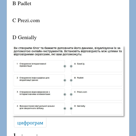
B Padlet
C Prezi.com
D Genially
цифрограм
1