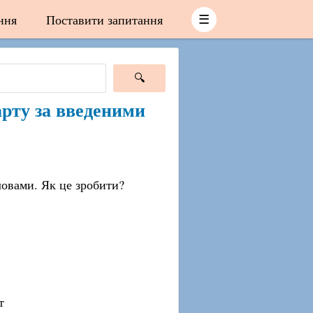
ння
Поставити запитання
☰
арту за введеними
ловами. Як це зробити?
т