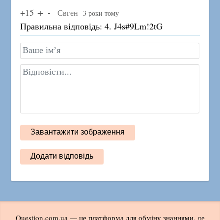
+15
Євген
3 роки тому
Правильна відповідь: 4. J4s#9Lm!2tG
Question.com.ua — це платформа для обміну знаннями, де