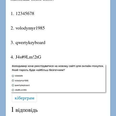
1. 12345678
2. volodymyr1985
3. qwertykeyboard
4. J4s#9Lm!2tG
кіберграм
1
відповідь