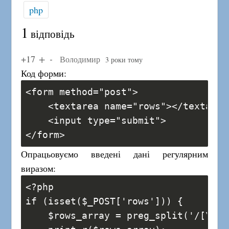
php
1
відповідь
+17
Володимир
3 роки тому
Код форми:
<form method="post">
    <textarea name="rows"></textarea
    <input type="submit">
</form>
Опрацьовуємо введені дані регулярним
виразом:
<?php
if (isset($_POST['rows'])) {
    $rows_array = preg_split('/[\n\r