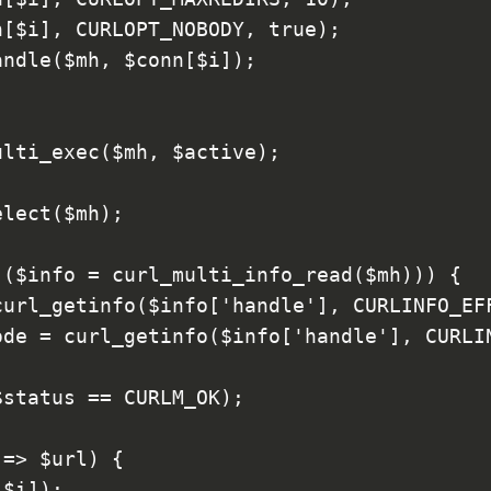
n[$i], CURLOPT_NOBODY, true);
andle($mh, $conn[$i]);
ulti_exec($mh, $active);
elect($mh);
 ($info = curl_multi_info_read($mh))) {
curl_getinfo($info['handle'], CURLINFO_EF
ode = curl_getinfo($info['handle'], CURLI
$status == CURLM_OK);
 => $url) {
[$i]);