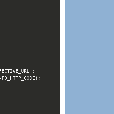
FECTIVE_URL);
NFO_HTTP_CODE);