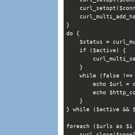
    curl_setopt($con
    curl_multi_add_h
}
do {
    $status = curl_m
    if ($active) {
        curl_multi_s
    }
    while (false !==
        echo $url = 
        echo $http_c
    }
} while ($active && 
foreach ($urls as $i
    curl_close($conn