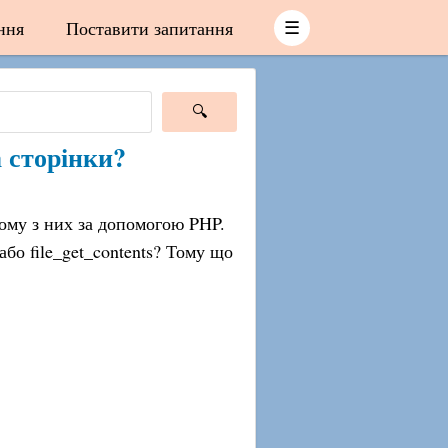
ння
Поставити запитання
☰
а сторінки?
ому з них за допомогою PHP.
бо file_get_contents? Тому що