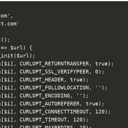
com',
st.com'
t();
 => $url) {
_init($url);
n[$i], CURLOPT_RETURNTRANSFER, true);
n[$i], CURLOPT_SSL_VERIFYPEER, 0);
n[$i], CURLOPT_HEADER, true);
n[$i], CURLOPT_FOLLOWLOCATION, '');
n[$i], CURLOPT_ENCODING, '');
n[$i], CURLOPT_AUTOREFERER, true);
n[$i], CURLOPT_CONNECTTIMEOUT, 120);
n[$i], CURLOPT_TIMEOUT, 120);
n[$i], CURLOPT_MAXREDIRS, 10);