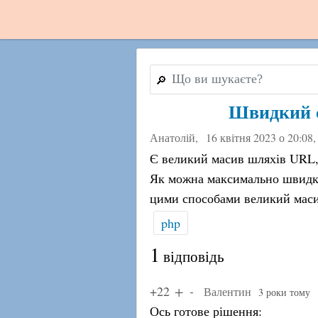
🔎
Швидкий сп
Анатолій,
16 квітня 2023 о 20:08
,
Є великий масив шляхів URL, 
Як можна максимально швидко 
цими способами великий масив
php
1
відповідь
+22
Валентин
3 роки тому
Ось готове рішення: