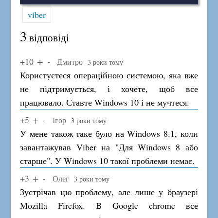
viber
3
відповіді
+10
Дмитро
3 роки тому
Користуєтеся операційною системою, яка вже
не підтримується, і хочете, щоб все
працювало. Ставте Windows 10 і не мучтеся.
+5
Ігор
3 роки тому
У мене також таке було на Windows 8.1, коли
завантажував Viber на "Для Windows 8 або
старше". У Windows 10 такої проблеми немає.
+3
Олег
3 роки тому
Зустрічав цю проблему, але лише у браузері
Mozilla Firefox. В Google chrome все