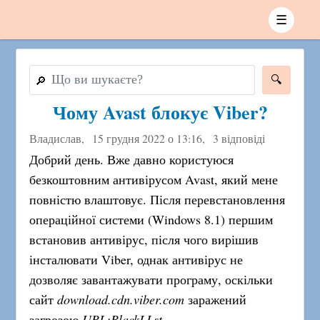
☰
🔎
Чому Avast блокує Viber?
Владислав,
15 грудня 2022 о 13:16
,
3 відповіді
Добрий день. Вже давно користуюся
безкоштовним антивірусом Avast, який мене
повністю влаштовує. Після перевстановлення
операційної системи (Windows 8.1) першим
встановив антивірус, після чого вирішив
інсталювати Viber, однак антивірус не
дозволяє завантажувати програму, оскільки
сайт
download.cdn.viber.com
заражений
загрозою
URL:BlackLLst
.